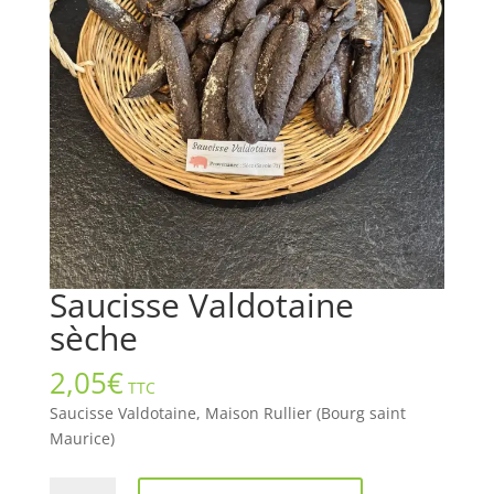
Saucisse Valdotaine
sèche
2,05
€
TTC
Saucisse Valdotaine, Maison Rullier (Bourg saint
Maurice)
quantité