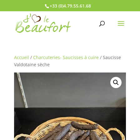
+33 (0)4.79.55.61.68
Accueil
/
Charcuteries- Saucisses à cuire
/ Saucisse
Valdotaine sèche