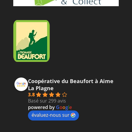
o
o
p
er
k
k
Coopérative du Beaufort à Aime
La Plagne
3.8
Basé sur 299 avis
powered by
G
o
o
g
l
e
évaluez-nous sur