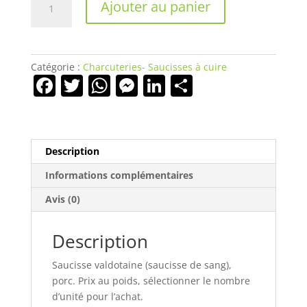
Ajouter au panier
de
Saucisse
Valdotaine
sèche
Catégorie :
Charcuteries- Saucisses à cuire
F
T
W
M
Li
P
a
w
h
e
n
ar
c
itt
at
ss
k
ta
e
er
s
e
e
g
Description
b
A
n
dI
er
Informations complémentaires
o
p
g
n
Avis (0)
o
p
er
k
Description
Saucisse valdotaine (saucisse de sang),
porc. Prix au poids, sélectionner le nombre
d’unité pour l’achat.