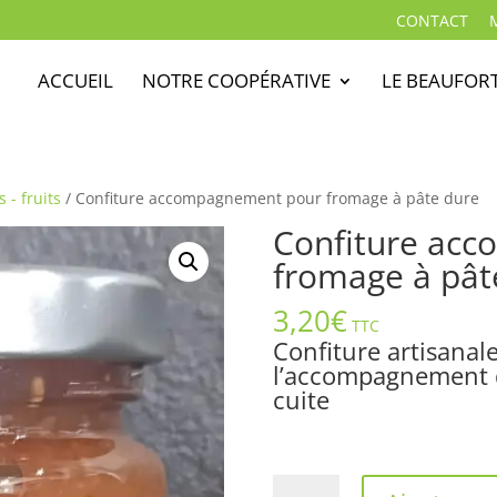
CONTACT
ACCUEIL
NOTRE COOPÉRATIVE
LE BEAUFOR
s - fruits
/ Confiture accompagnement pour fromage à pâte dure
Confiture ac
fromage à pât
3,20
€
TTC
Confiture artisanal
l’accompagnement d
cuite
quantité