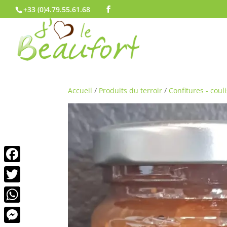
+33 (0)4.79.55.61.68
Accueil
/
Produits du terroir
/
Confitures - couli
Facebook
Twitter
WhatsApp