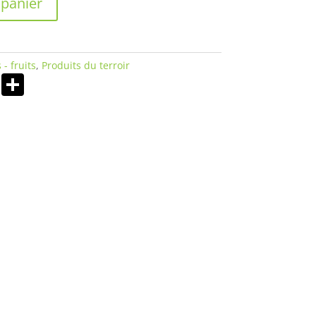
 panier
 - fruits
,
Produits du terroir
Li
P
n
ar
k
ta
e
g
dI
er
n