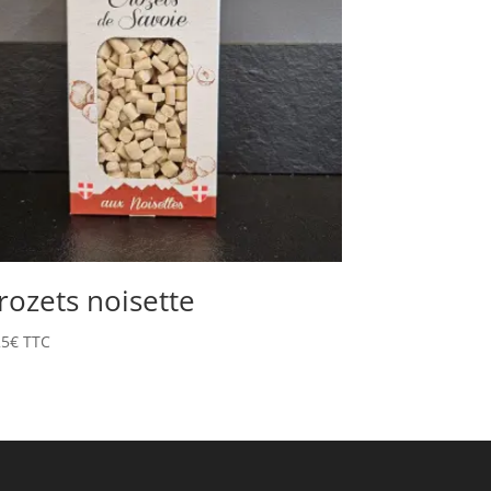
rozets noisette
25
€
TTC