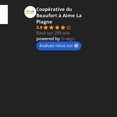
Coopérative du
Beaufort à Aime La
Plagne
3.8
Basé sur 299 avis
powered by
G
o
o
g
l
e
évaluez-nous sur