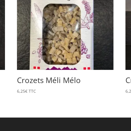
Crozets Méli Mélo
C
6,25
€
TTC
6,