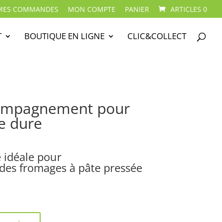
MES COMMANDES
MON COMPTE
PANIER
ARTICLES 0
T
BOUTIQUE EN LIGNE
CLIC&COLLECT
compagnement pour
e dure
e idéale pour
es fromages à pâte pressée