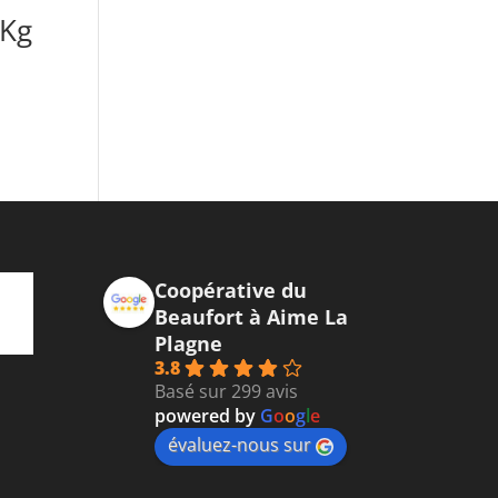
1Kg
Coopérative du
Beaufort à Aime La
Plagne
3.8
Basé sur 299 avis
powered by
G
o
o
g
l
e
évaluez-nous sur