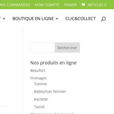
MES COMMANDES
MON COMPTE
PANIER
ARTICLES 0
T
BOUTIQUE EN LIGNE
CLIC&COLLECT
Nos produits en ligne
Beaufort
Fromages
Tomme
Reblochon fermier
Raclette
Tamié