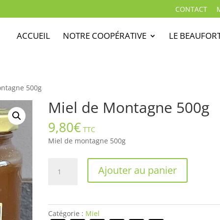
CONTACT
ACCUEIL
NOTRE COOPÉRATIVE
LE BEAUFOR
ontagne 500g
Miel de Montagne 500g
9,80
€
TTC
Miel de montagne 500g
quantité
Ajouter au panier
de
Miel
de
Montagne
Catégorie :
Miel
500g