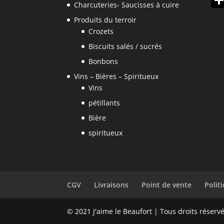
Charcuteries- Saucisses à cuire
Produits du terroir
Crozets
Biscuits salés / sucrés
Bonbons
Vins – Bières – Spiritueux
Vins
pétillants
Bière
spiritueux
CGV
Livraisons
Point de vente
Polit
© 2021 J'aime le Beaufort | Tous droits réser