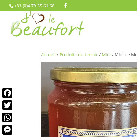
+33 (0)4.79.55.61.68
Accueil
/
Produits du terroir
/
Miel
/ Miel de M
Facebook
Twitter
WhatsApp