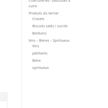
Charcuteries- Saucisses à
cuire
Produits du terroir
Crozets
Biscuits salés / sucrés
Bonbons
Vins – Bières – Spiritueux
Vins
pétillants
Bière
spiritueux