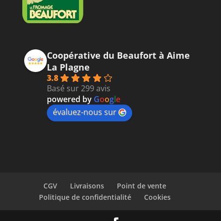
Coopérative du Beaufort à Aime
La Plagne
3.8
Basé sur 299 avis
powered by
G
o
o
g
l
e
évaluez-nous sur
CGV
Livraisons
Point de vente
Politique de confidentialité
Cookies