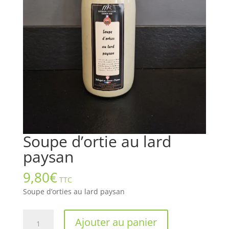
Soupe d’ortie au lard
paysan
9,80
€
TTC
Soupe d’orties au lard paysan
quantité
Ajouter au panier
de