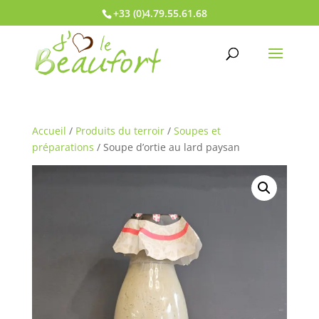
+33 (0)4.79.55.61.68
Accueil
/
Produits du terroir
/
Soupes et
préparations
/ Soupe d’ortie au lard paysan