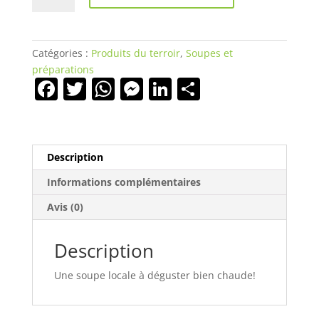
Soupe
d'ortie
au
Catégories :
Produits du terroir
,
Soupes et
lard
préparations
paysan
F
T
W
M
Li
P
a
w
h
e
n
ar
c
itt
at
ss
k
ta
e
er
s
e
e
g
Description
b
A
n
dI
er
Informations complémentaires
o
p
g
n
Avis (0)
o
p
er
k
Description
Une soupe locale à déguster bien chaude!