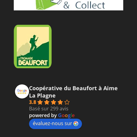
o
o
p
er
k
k
Coopérative du Beaufort à Aime
La Plagne
3.8
Basé sur 299 avis
powered by
G
o
o
g
l
e
évaluez-nous sur