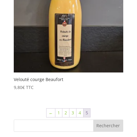
Velouté courge Beaufort
9,80
€
TTC
←
1
2
3
4
5