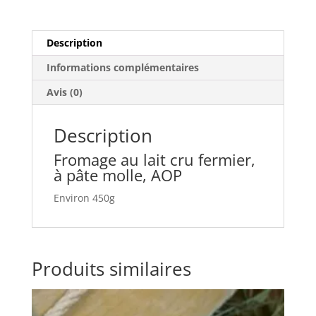
c
itt
at
ss
k
ta
e
er
s
e
e
g
Description
b
A
n
dI
er
Informations complémentaires
o
p
g
n
Avis (0)
o
p
er
k
Description
Fromage au lait cru fermier,
à pâte molle, AOP
Environ 450g
Produits similaires