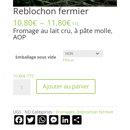
Reblochon fermier
Plage
10,80
€
–
11,80
€
TTC
de
Fromage au lait cru, à pâte molle,
prix :
AOP
10,80€
à
11,80€
Emballage sous vide
Effacer
10,80
€
TTC
quantité
Ajouter au panier
de
Reblochon
fermier
UGS :
ND
Catégories :
Fromages
,
Reblochon fermier
F
T
W
M
Li
P
a
w
h
e
n
ar