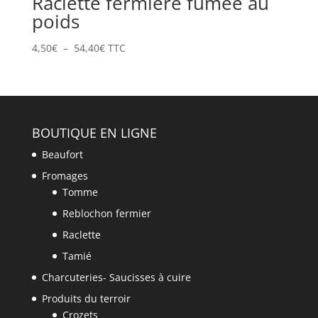
Raclette fermière fumée au
poids
Plage
4,50
€
–
54,40
€
TTC
de
prix :
4,50€
à
54,40€
BOUTIQUE EN LIGNE
Beaufort
Fromages
Tomme
Reblochon fermier
Raclette
Tamié
Charcuteries- Saucisses à cuire
Produits du terroir
Crozets