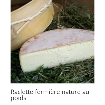
7,75€
à
8,75€
Raclette fermière nature au
poids