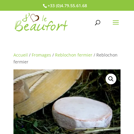
+33 (0)4.79.55.61.68
Accueil
/
Fromages
/
Reblochon fermier
/ Reblochon
fermier