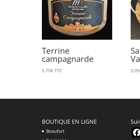
Terrine
Sa
campagnarde
Va
5,75
€
TTC
2,05
BOUTIQUE EN LIGNE
Sui
Beaufort