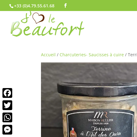
+33 (0)4.79.55.61.68
Accueil
/
Charcuteries- Saucisses à cuire
/ Terr
Facebook
Twitter
WhatsApp