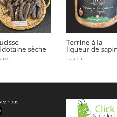
ucisse
Terrine à la
ldotaine sèche
liqueur de sapi
€
TTC
5,75
€
TTC
vez-nous
F