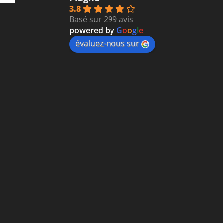
3.8
Basé sur 299 avis
powered by
G
o
o
g
l
e
évaluez-nous sur