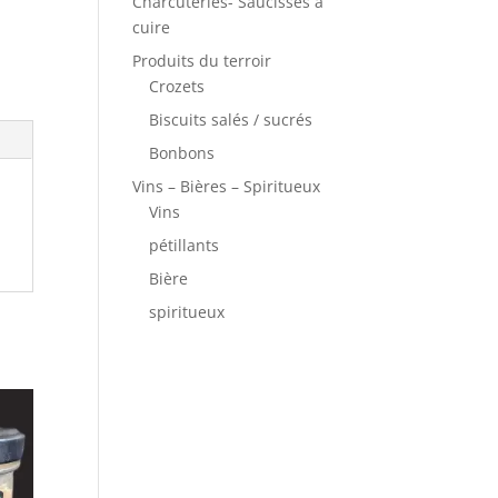
Charcuteries- Saucisses à
cuire
Produits du terroir
Crozets
Biscuits salés / sucrés
Bonbons
Vins – Bières – Spiritueux
Vins
pétillants
Bière
spiritueux