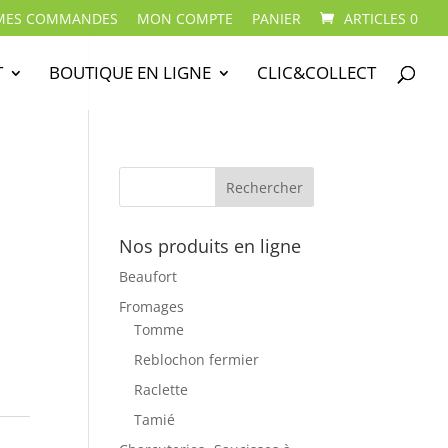
MES COMMANDES
MON COMPTE
PANIER
ARTICLES 0
T
BOUTIQUE EN LIGNE
CLIC&COLLECT
Nos produits en ligne
Beaufort
Fromages
Tomme
Reblochon fermier
Raclette
Tamié