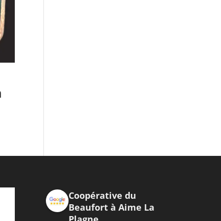
n
Coopérative du
Beaufort à Aime La
Plagne