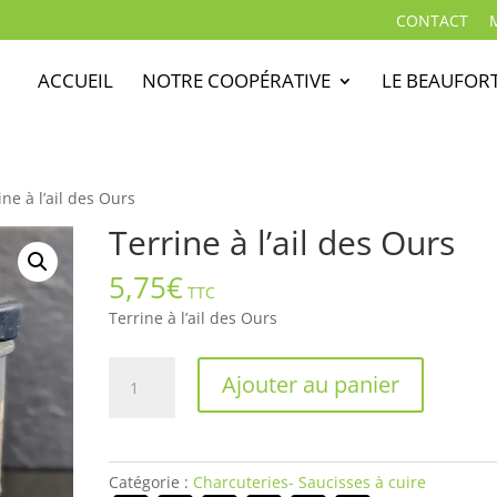
CONTACT
ACCUEIL
NOTRE COOPÉRATIVE
LE BEAUFOR
ine à l’ail des Ours
Terrine à l’ail des Ours
5,75
€
TTC
Terrine à l’ail des Ours
quantité
Ajouter au panier
de
Terrine
à
l'ail
Catégorie :
Charcuteries- Saucisses à cuire
des