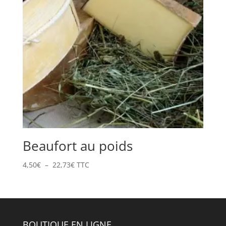
Beaufort au poids
Plage
4,50
€
–
22,73
€
TTC
de
prix :
4,50€
à
22,73€
BOUTIQUE EN LIGNE