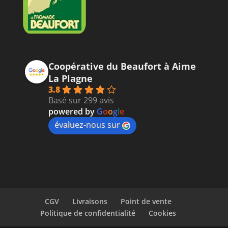
Coopérative du Beaufort à Aime
La Plagne
3.8
Basé sur 299 avis
powered by
G
o
o
g
l
e
évaluez-nous sur
CGV
Livraisons
Point de vente
Politique de confidentialité
Cookies