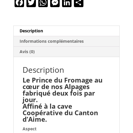
F
T
W
M
Li
P
a
w
h
e
n
ar
c
itt
at
ss
k
ta
e
er
s
e
e
g
Description
b
A
n
dI
er
Informations complémentaires
o
p
g
n
Avis (0)
o
p
er
k
Description
Le Prince du Fromage au
cœur de nos Alpages
fabriqué deux fois par
jour.
Affiné à la cave
Coopérative du Canton
d’Aime.
Aspect