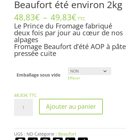
Beaufort été environ 2kg
Plage
48,83
€
–
49,83
€
TTC
de
Le Prince du Fromage fabriqué
prix :
deux fois par jour au cœur de nos
48,83€
alpages
à
Fromage Beaufort d’été AOP à pâte
49,83€
pressée cuite
Emballage sous vide
Effacer
48,83
€
TTC
quantité
Ajouter au panier
de
Beaufort
été
environ
UGS :
ND
Catégorie :
Beaufort
2kg