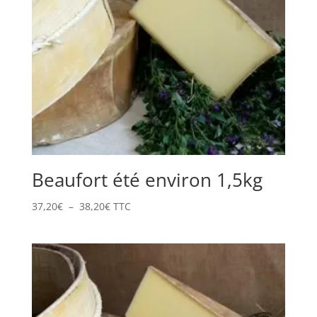
Beaufort été environ 1,5kg
Plage
37,20
€
–
38,20
€
TTC
de
prix :
37,20€
à
38,20€