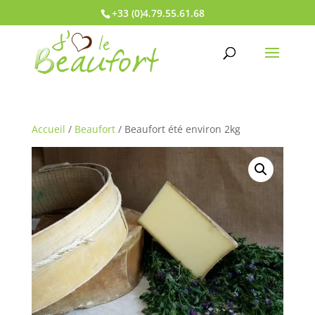
+33 (0)4.79.55.61.68
Accueil
/
Beaufort
/ Beaufort été environ 2kg